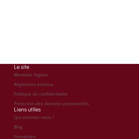
Téléphone
+33 (0)4 69 84 77 36
Adresse
Immeuble Le Fontenoy
96 bd Marius Vivier Merle 69003 Lyon
Le site
Mentions légales
Règlement intérieur
Politique de confidentialité
Protection des données personnelles
Liens utiles
Qui sommes-nous ?
Blog
Formations