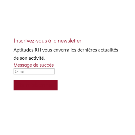
Inscrivez-vous à la newsletter
Aptitudes RH vous enverra les dernières actualités
de son activité.
Message de succès
Je m'abonne
Contactez-nous
Téléphone
+33 (0)4 69 84 77 36