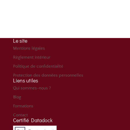
Adresse
Immeuble Le Fontenoy
96 bd Marius Vivier Merle 69003 Lyon
Le site
Mentions légales
Règlement intérieur
Politique de confidentialité
Protection des données personnelles
Liens utiles
Qui sommes-nous ?
Blog
Formations
Contact
Certifié Datadock