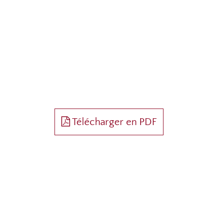
MÉTHODES
PÉDAGOGIQUES
Animation participative
Exercices pratiques
Télécharger en PDF
DURÉE
2 jours