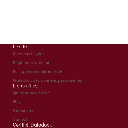
Adresse
Immeuble Le Fontenoy
96 bd Marius Vivier Merle 69003 Lyon
Le site
Mentions légales
Règlement intérieur
Politique de confidentialité
Protection des données personnelles
Liens utiles
Qui sommes-nous ?
Blog
Formations
Contact
Certifié Datadock