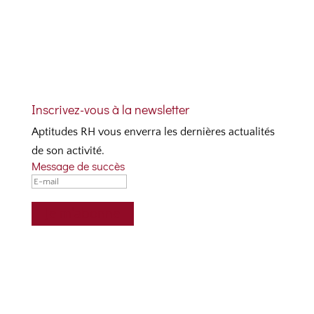
Inscrivez-vous à la newsletter
Aptitudes RH vous enverra les dernières actualités
de son activité.
Message de succès
Je m'abonne
Contactez-nous
Téléphone
+33 (0)4 69 84 77 36