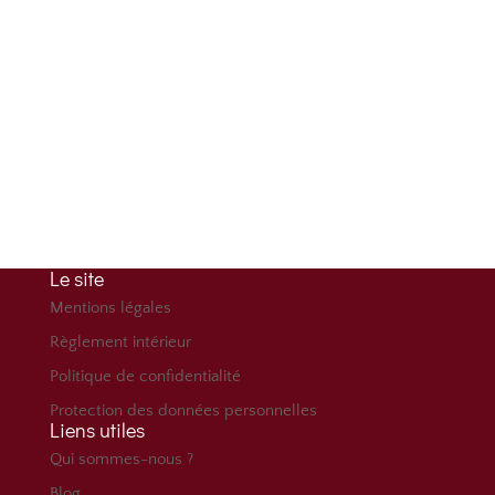
Contactez-nous
Téléphone
+33 (0)4 69 84 77 36
Adresse
Immeuble Le Fontenoy
96 bd Marius Vivier Merle 69003 Lyon
Le site
Mentions légales
Règlement intérieur
Politique de confidentialité
Protection des données personnelles
Liens utiles
Qui sommes-nous ?
Blog