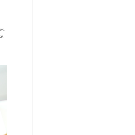
es.
se.