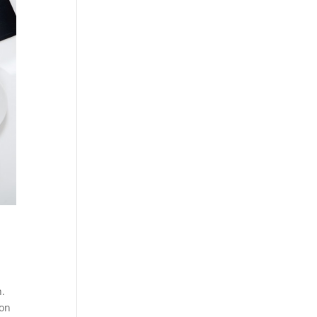
n.
ion