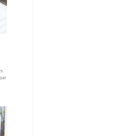
es
 par